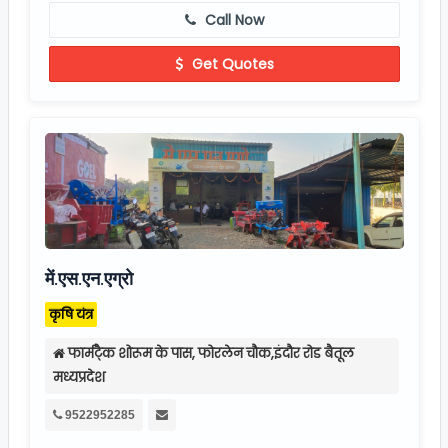
Get Quotes
में.एस.एन.एग्रो
कृषि यंत्र
फार्मटै्क शोरूम के पास, फोरलेन चौक,इंदौर रोड बैतूल
मध्यप्रदेश
9522952285
Mail Us