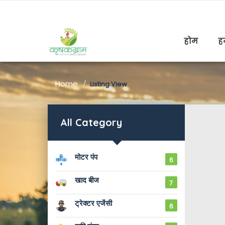
होम
हम
Home
Listing View
All Category
मोटर पंप 
6
खाद बीज 
7
ट्रेक्टर एजेंसी
6