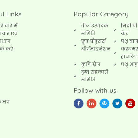
ul Links
Popular Category
े बारे में
बीज उत्पादक
मिट्टी प
चार एवं
समिति
केंद्र
ाधान
फ़ूड प्रोडूसर्स
पशु बाज़
र्क करे
ऑर्गेनाइजेशन
कस्टम
हायरिंग 
कृषि ड्रोन
पशु आह
दुग्ध सहकारी
समिति
Follow with us
 मप्र