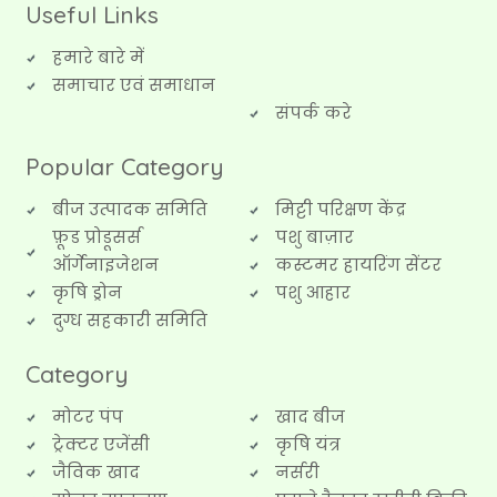
Useful Links
हमारे बारे में
समाचार एवं समाधान
संपर्क करे
Popular Category
बीज उत्पादक समिति
मिट्टी परिक्षण केंद्र
फ़ूड प्रोडूसर्स
पशु बाज़ार
ऑर्गेनाइजेशन
कस्टमर हायरिंग सेंटर
कृषि ड्रोन
पशु आहार
दुग्ध सहकारी समिति
Category
मोटर पंप
खाद बीज
ट्रेक्टर एजेंसी
कृषि यंत्र
जैविक खाद
नर्सरी