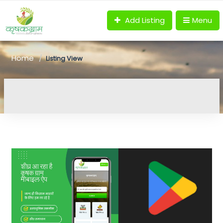
Add Listing
Menu
Home
Listing View